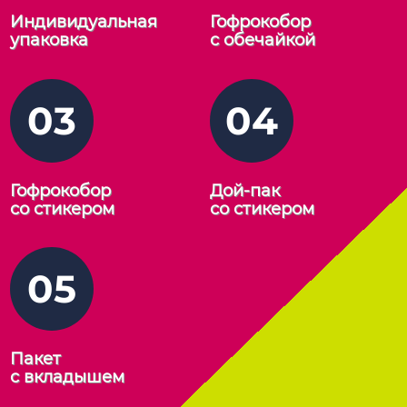
Индивидуальная
Гофрокобор
упаковка
с обечайкой
03
04
Гофрокобор
Дой-пак
со стикером
со стикером
05
Пакет
с вкладышем