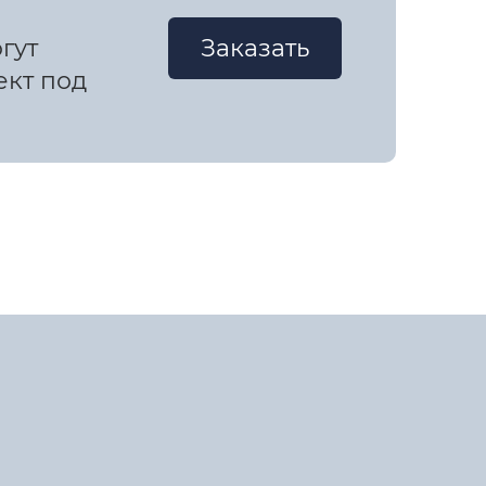
гут
Заказать
ект под