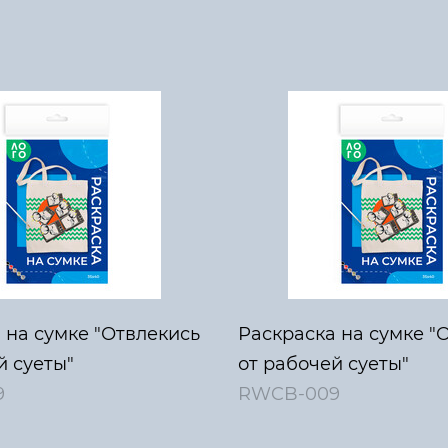
 на сумке "Отвлекись
Раскраска на сумке "
й суеты"
от рабочей суеты"
9
RWCB-009